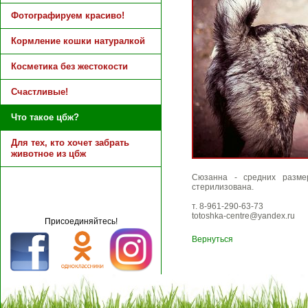
Фотографируем красиво!
Кормление кошки натуралкой
Косметика без жестокости
Счастливые!
Что такое цбж?
Для тех, кто хочет забрать
животное из цбж
Сюзанна - средних размер
стерилизована.
т. 8-961-290-63-73
totoshka-centre@yandex.ru
Присоединяйтесь!
Вернуться