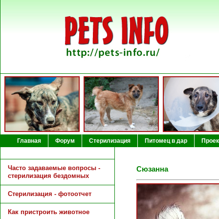
Главная
Форум
Стерилизация
Питомец в дар
Проек
Часто задаваемые вопросы -
Сюзанна
стерилизация бездомных
Cтерилизация - фотоотчет
Как пристроить животное