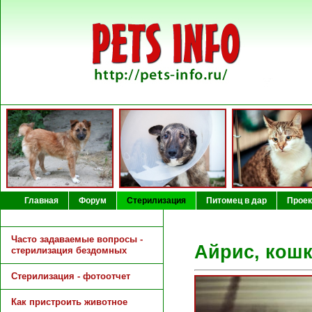
Главная
Форум
Стерилизация
Питомец в дар
Проек
Часто задаваемые вопросы -
Айрис, кошк
стерилизация бездомных
Cтерилизация - фотоотчет
Как пристроить животное