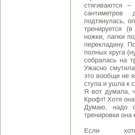
стягиваются –
сантиметров 
подтянулась, о
тренируется (в
ножки, лапки п
перекладину. П
полных круга (ну
собралась на т
Ужасно смутила
это вообще не я
стула и ушла к с
Я вот думала, 
Крофт! Хотя он
Думаю, надо 
тренировки она е
Если хот